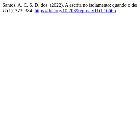
Santos, A. C. S. D. dos. (2022). A escrita no isolamento: quando o des
11
(1), 373–384.
https://doi.org/10.20396/proa.v11i1.16665