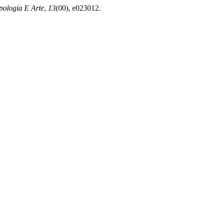
pologia E Arte
,
13
(00), e023012.