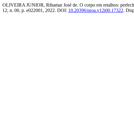
OLIVEIRA JUNIOR, Ribamar José de. O corpo em retalhos: perfechati
12, n. 00, p. e022001, 2022. DOI:
10.20396/proa.v12i00.17322
. Dis