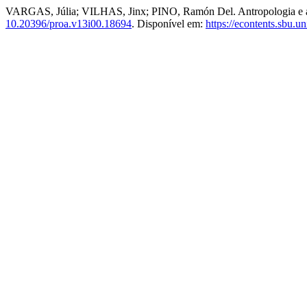
VARGAS, Júlia; VILHAS, Jinx; PINO, Ramón Del. Antropologia e art
10.20396/proa.v13i00.18694
. Disponível em:
https://econtents.sbu.u