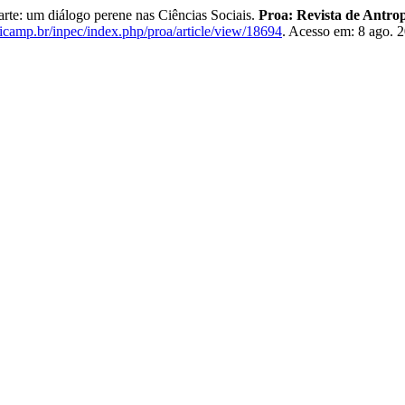
e: um diálogo perene nas Ciências Sociais.
Proa: Revista de Antrop
nicamp.br/inpec/index.php/proa/article/view/18694
. Acesso em: 8 ago. 