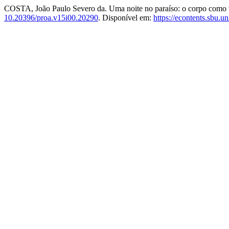
COSTA, João Paulo Severo da. Uma noite no paraíso: o corpo como te
10.20396/proa.v15i00.20290
. Disponível em:
https://econtents.sbu.u