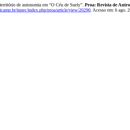
rritório de autonomia em “O Céu de Suely”.
Proa: Revista de Antro
nicamp.br/inpec/index.php/proa/article/view/20290
. Acesso em: 6 ago. 