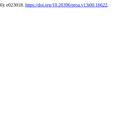
0): e023018.
https://doi.org/10.20396/proa.v13i00.16622
.