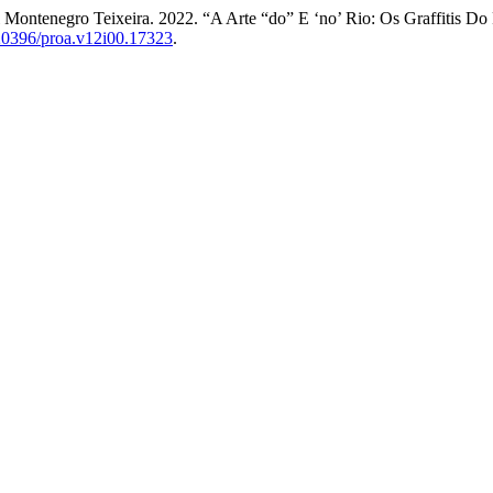
ill Montenegro Teixeira. 2022. “A Arte “do” E ‘no’ Rio: Os Graffitis
.20396/proa.v12i00.17323
.