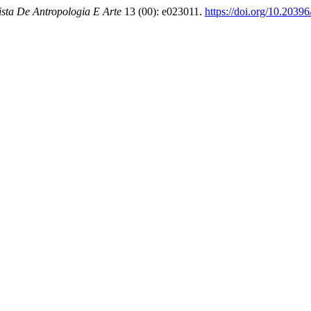
ista De Antropologia E Arte
13 (00): e023011.
https://doi.org/10.2039