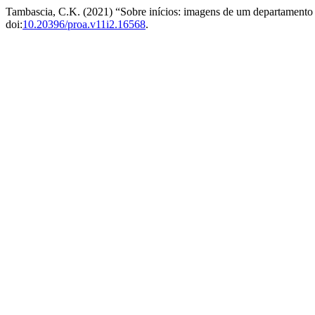
Tambascia, C.K. (2021) “Sobre inícios: imagens de um departament
doi:
10.20396/proa.v11i2.16568
.