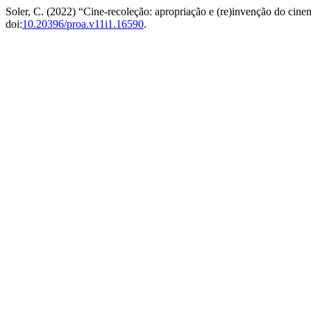
Soler, C. (2022) “Cine-recoleção: apropriação e (re)invenção do ci
doi:
10.20396/proa.v11i1.16590
.