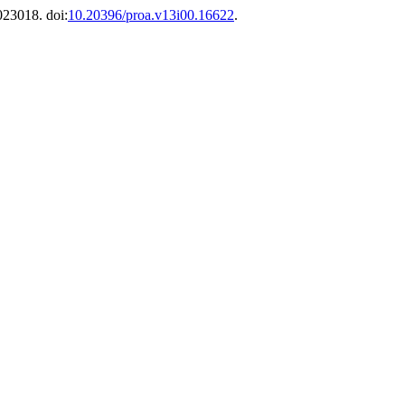
e023018. doi:
10.20396/proa.v13i00.16622
.