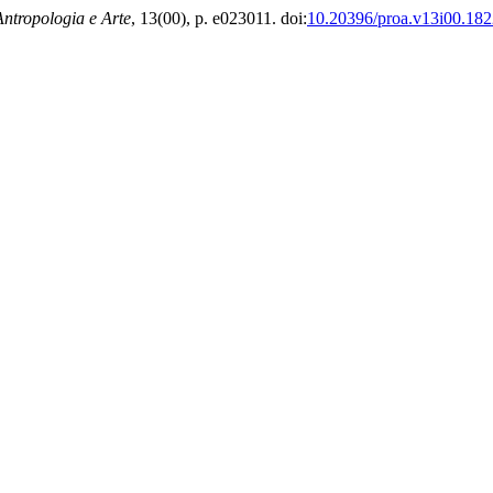
Antropologia e Arte
, 13(00), p. e023011. doi:
10.20396/proa.v13i00.18