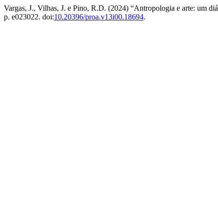
Vargas, J., Vilhas, J. e Pino, R.D. (2024) “Antropologia e arte: um d
p. e023022. doi:
10.20396/proa.v13i00.18694
.