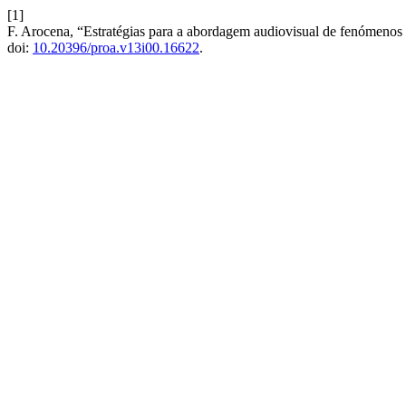
[1]
F. Arocena, “Estratégias para a abordagem audiovisual de fenómenos 
doi:
10.20396/proa.v13i00.16622
.