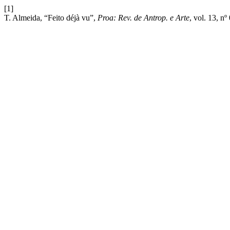
[1]
T. Almeida, “Feito déjà vu”,
Proa: Rev. de Antrop. e Arte
, vol. 13, n