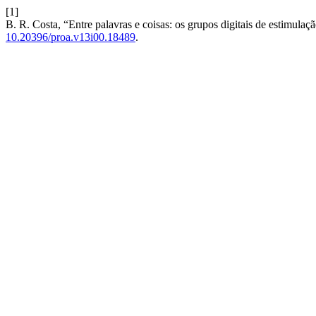
[1]
B. R. Costa, “Entre palavras e coisas: os grupos digitais de estimul
10.20396/proa.v13i00.18489
.