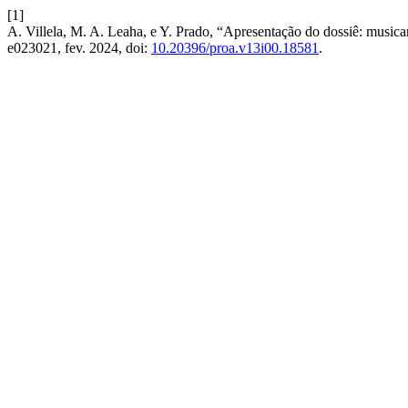
[1]
A. Villela, M. A. Leaha, e Y. Prado, “Apresentação do dossiê: musica
e023021, fev. 2024, doi:
10.20396/proa.v13i00.18581
.