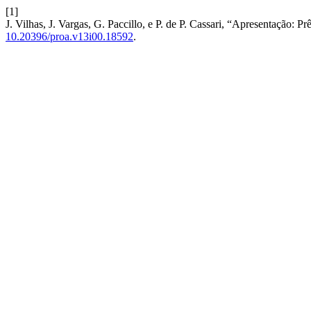
[1]
J. Vilhas, J. Vargas, G. Paccillo, e P. de P. Cassari, “Apresentação:
10.20396/proa.v13i00.18592
.