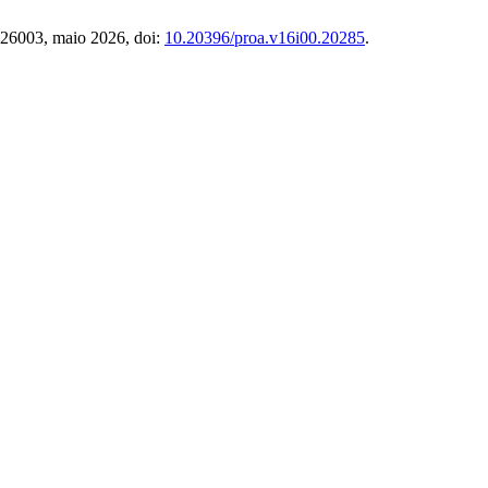
e026003, maio 2026, doi:
10.20396/proa.v16i00.20285
.