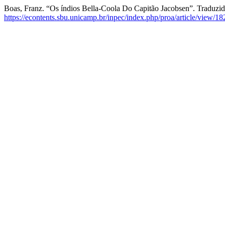
Boas, Franz. “Os índios Bella-Coola Do Capitão Jacobsen”. Traduzid
https://econtents.sbu.unicamp.br/inpec/index.php/proa/article/view/1