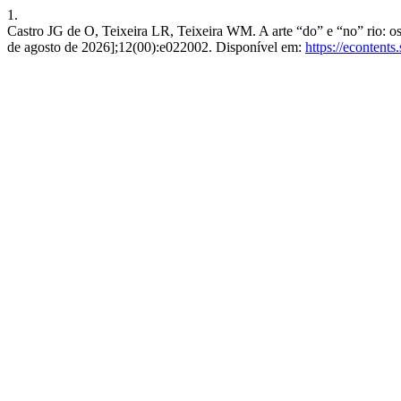
1.
Castro JG de O, Teixeira LR, Teixeira WM. A arte “do” e “no” rio: os 
de agosto de 2026];12(00):e022002. Disponível em:
https://econtent