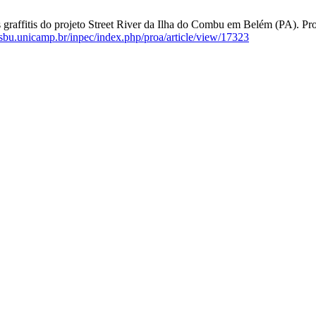
graffitis do projeto Street River da Ilha do Combu em Belém (PA). Proa
s.sbu.unicamp.br/inpec/index.php/proa/article/view/17323