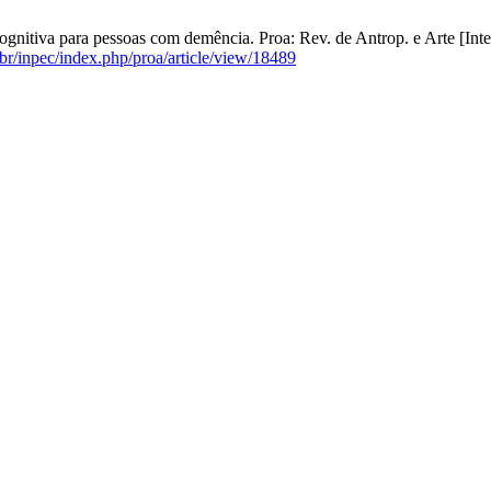
ognitiva para pessoas com demência. Proa: Rev. de Antrop. e Arte [Inter
.br/inpec/index.php/proa/article/view/18489