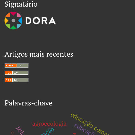
Signatário
Artigos mais recentes
Palavras-chave
educação comparada.
agroecologia
educação