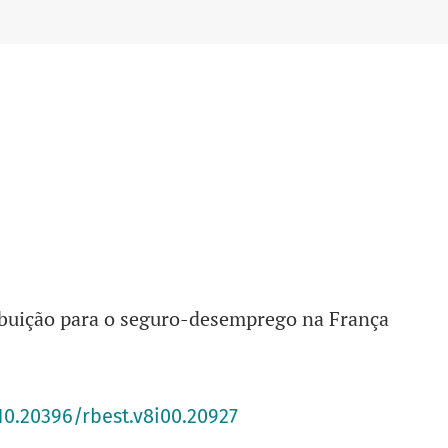
E-mail
:
rbest@unicamp.br
Unidade
:
IE
Editor responsável
: Hugo Rodrigues Dias
Prefixo DOI
: 10.20396
buição para o seguro-desemprego na França
10.20396/rbest.v8i00.20927