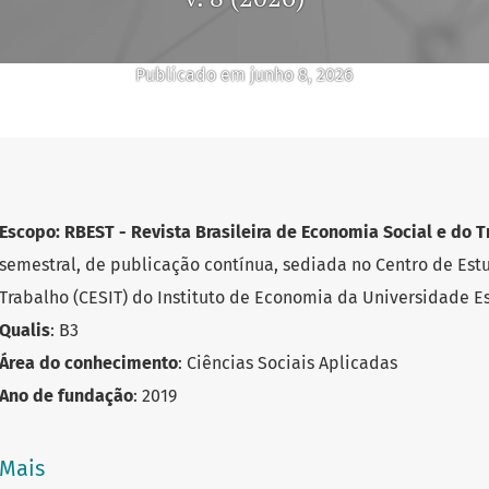
Publicado em junho 8, 2026
Escopo: RBEST - Revista Brasileira de Economia Social e do 
semestral, de publicação contínua, sediada no Centro de Est
Trabalho (CESIT) do Instituto de Economia da Universidade 
Qualis
: B3
Área do conhecimento
: Ciências Sociais Aplicadas
Ano de fundação
: 2019
E-ISSN
: 2674-9564
Título abreviado
: RBEST Rev. Bras. Econ. Soc. Trab. / RBEST Bra
Mais