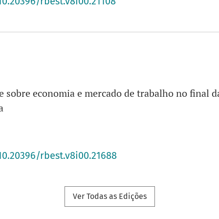
10.20396/rbest.v8i00.21108
 sobre economia e mercado de trabalho no final da
a
10.20396/rbest.v8i00.21688
Ver Todas as Edições