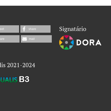
Signatário
eet
share
are
mail
lis 2021-2024