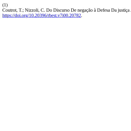
(1)
Coutrot, T.; Nizzoli, C. Do Discurso De negação à Defesa Da justiça
https://doi.org/10.20396/rbest.v7i00.20782
.