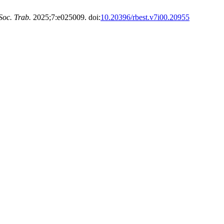
Soc. Trab.
2025;7:e025009. doi:
10.20396/rbest.v7i00.20955