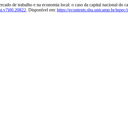
ado de trabalho e na economia local: o caso da capital nacional do c
st.v7i00.20822
. Disponível em:
https://econtents.sbu.unicamp.br/inpec/