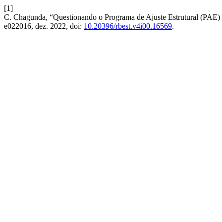
[1]
C. Chagunda, “Questionando o Programa de Ajuste Estrutural (PAE) n
e022016, dez. 2022, doi:
10.20396/rbest.v4i00.16569
.