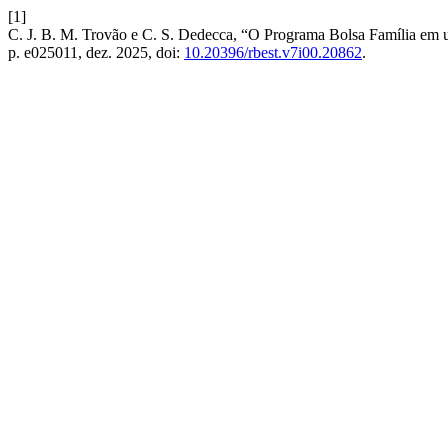
[1]
C. J. B. M. Trovão e C. S. Dedecca, “O Programa Bolsa Família em 
p. e025011, dez. 2025, doi:
10.20396/rbest.v7i00.20862
.