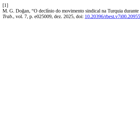
[1]
M. G. Doğan, “O declínio do movimento sindical na Turquia durante a 
Trab.
, vol. 7, p. e025009, dez. 2025, doi:
10.20396/rbest.v7i00.2095