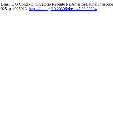
o Brasil E O Contexto migratório Recente Na América Latina: Interco
 2025, p. e025013,
https://doi.org/10.20396/rbest.v7i00.20894
.