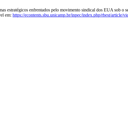
lemas estratégicos enfrentados pelo movimento sindical dos EUA sob o 
vel em:
https://econtents.sbu.unicamp.br/inpec/index.php/rbest/article/