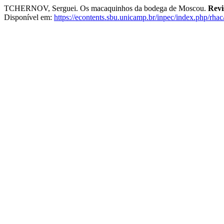
TCHERNOV, Serguei. Os macaquinhos da bodega de Moscou.
Revi
Disponível em:
https://econtents.sbu.unicamp.br/inpec/index.php/rhac