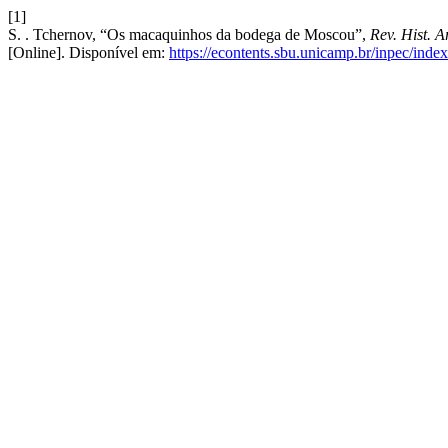
[1]
S. . Tchernov, “Os macaquinhos da bodega de Moscou”,
Rev. Hist. A
[Online]. Disponível em:
https://econtents.sbu.unicamp.br/inpec/inde