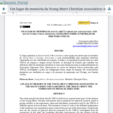
Um lugar de memória da Young Men’s Christian Association: nos Kautz Family YMCA Archives, os rastros sobre a formação de diretores físicos