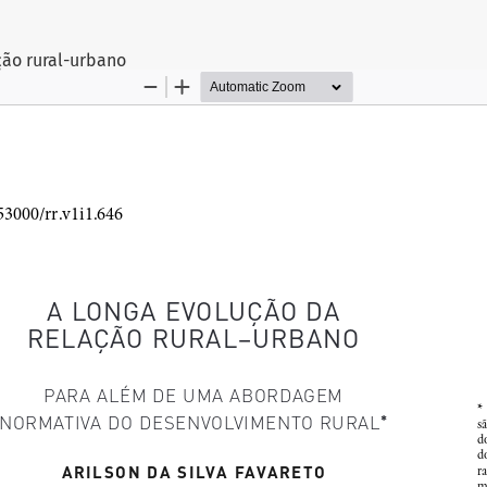
tigo
ção rural-urbano