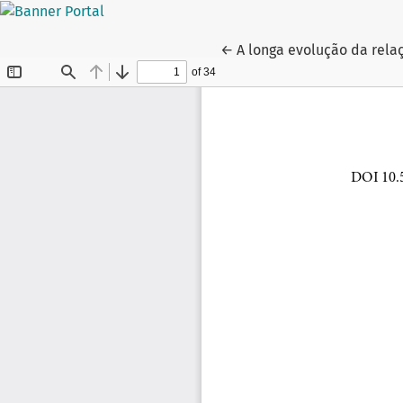
Voltar aos Detalhes do Ar
←
A longa evolução da rela