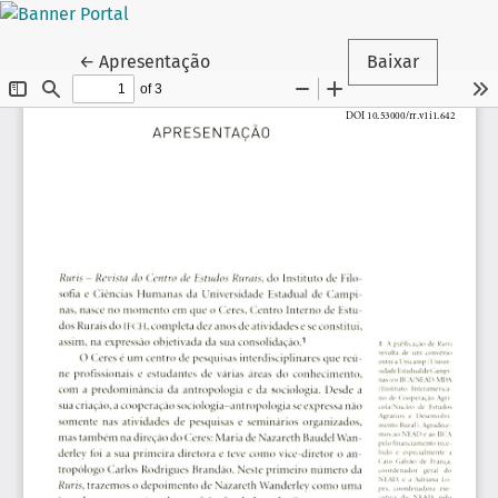
Voltar aos Detalhes do Artigo
←
Apresentação
Baixar