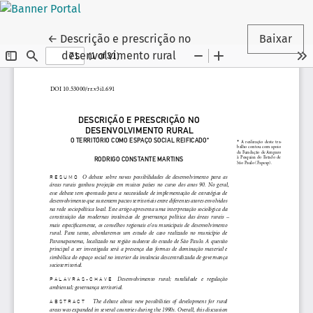
Voltar aos Detalhes do Artigo
←
Descrição e prescrição no
Baixar
desenvolvimento rural