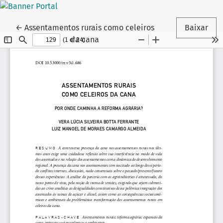
Voltar aos Detalhes do Artigo
←
Assentamentos rurais como celeiros
Baixar
da cana