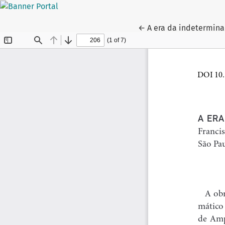
Voltar aos Detalhes d
←
A era da indetermin