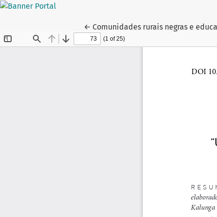
Voltar aos Detalhes do Artigo
←
Comunidades rurais negras e educa