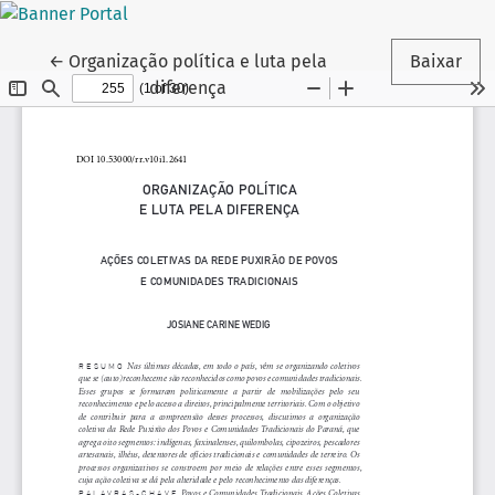
Voltar aos Detalhes do Artigo
←
Organização política e luta pela
Baixar
diferença