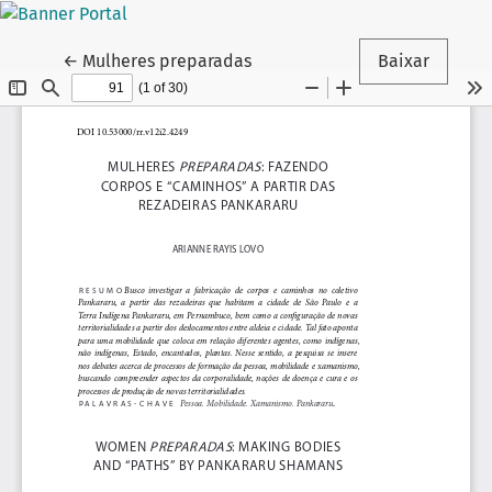
Voltar aos Detalhes do Artigo
←
Mulheres preparadas
Baixar