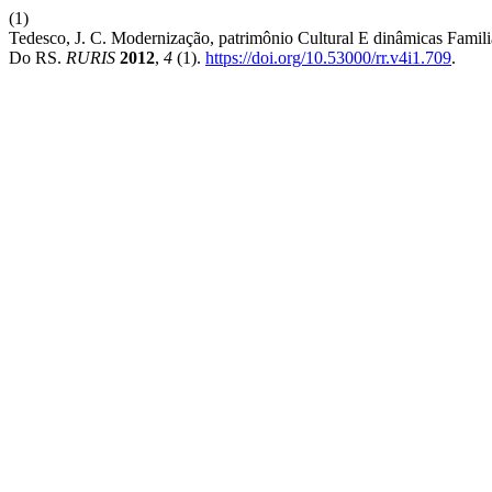
(1)
Tedesco, J. C. Modernização, patrimônio Cultural E dinâmicas Famil
Do RS.
RURIS
2012
,
4
(1).
https://doi.org/10.53000/rr.v4i1.709
.