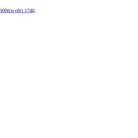
53000/rr.v8i1.1740
.