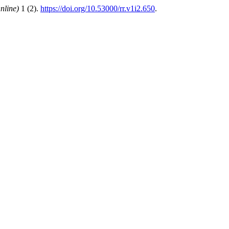
nline)
1 (2).
https://doi.org/10.53000/rr.v1i2.650
.