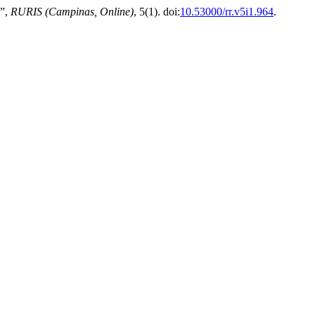
a”,
RURIS (Campinas, Online)
, 5(1). doi:
10.53000/rr.v5i1.964
.