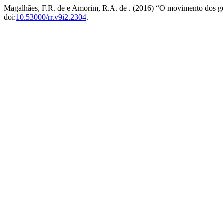
Magalhães, F.R. de e Amorim, R.A. de . (2016) “O movimento dos gera
doi:
10.53000/rr.v9i2.2304
.