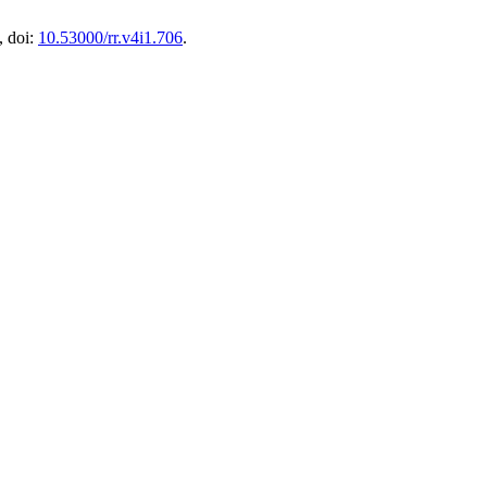
, doi:
10.53000/rr.v4i1.706
.