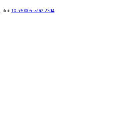
6, doi:
10.53000/rr.v9i2.2304
.